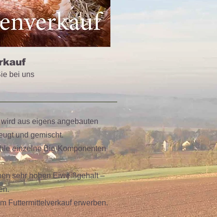
rkauf
ie bei uns
l wird aus eigens angebauten
zeugt und gemischt.
ühle einzelne Bio-Komponenten
en sehr hohen Eiweißgehalt –
en.
m Futtermittelverkauf erwerben.