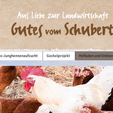
io-Junghennenaufzucht
Gockelprojekt
Hofladen und Online