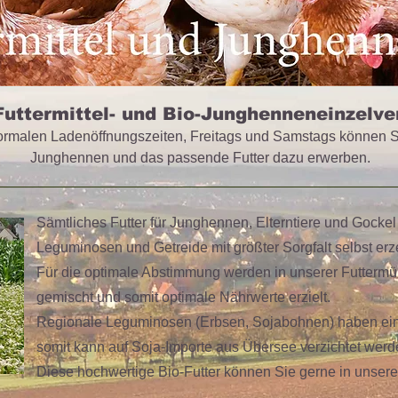
Futtermittel- und Bio-Junghenneneinzelve
ormalen Ladenöffnungszeiten, Freitags und Samstags können S
Junghennen und das passende Futter dazu erwerben.
Sämtliches Futter für Junghennen, Elterntiere und Gocke
Leguminosen und Getreide mit größter Sorgfalt selbst er
Für die optimale Abstimmung werden in unserer Futterm
gemischt und somit optimale Nährwerte erzielt.
Regionale Leguminosen (Erbsen, Sojabohnen) haben ein
somit kann auf Soja-Importe aus Übersee verzichtet werd
Diese hochwertige Bio-Futter können Sie gerne in unsere