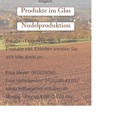
möglich.
Produkte im Glas
Nudelproduktion
Bei allen Fragen bezüglich unserer
Produkte inkl. Etiketten
wenden Sie
sich bitte direkt an:
Frau Meyer: 09192/6060
Frau Veitengruber: 09192/99 43 697
info@gefluegelhof-schubert.de
Montag - Freitag 8.00 - 14.00 Uhr
Kontrollstellennumer der Schubert
Teigwaren GmbH: DE-ÖKO-007