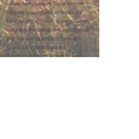
aufwachsen. Unsere Ställe sind mit
Volieren ausgestattet, in denen die
Tiere nachts schlafen. In den Volieren
integrierte Futterbeförderungssysteme
und Tränken geben den Tiere den
Anreiz zur Volierennutzung.
Zusätzliche Reuter sorgen für eine
ausgeglichene Herde und ein Erlernen
der Flugeigenschaften, um im Stall gut
zurecht zu kommen.
Bei Fragen bezüglich unserer
Junghennen und
für Bestellungen wenden Sie sich bitte
direkt an:
Jasmin Adigüzel