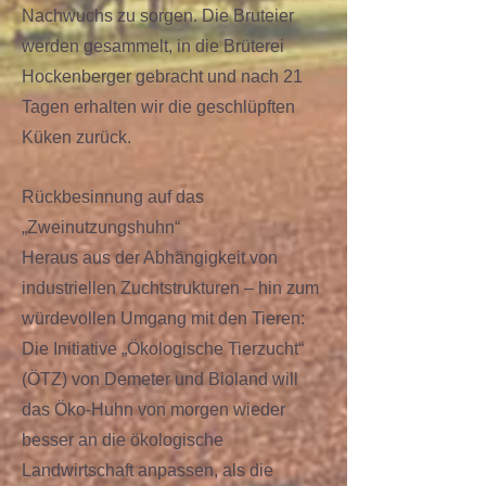
Nachwuchs zu sorgen. Die Bruteier
werden gesammelt, in die Brüterei
Hockenberger gebracht und nach 21
Tagen erhalten wir die geschlüpften
Küken zurück.
Rückbesinnung auf das
„Zweinutzungshuhn“
Heraus aus der Abhängigkeit von
industriellen Zuchtstrukturen – hin zum
würdevollen Umgang mit den Tieren:
Die Initiative „Ökologische Tierzucht“
(ÖTZ) von Demeter und Bioland will
das Öko-Huhn von morgen wieder
besser an die ökologische
Landwirtschaft anpassen, als die