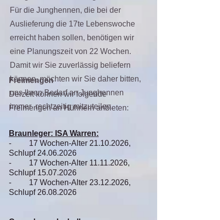
Für die Junghennen, die bei der
Auslieferung die 17te Lebenswoche
erreicht haben sollen, benötigen wir
eine Planungszeit von 22 Wochen.
Damit wir Sie zuverlässig beliefern
können, möchten wir Sie daher bitten,
Freimengen
uns Ihren Bedarf an Junghennen
Derzeit können wir folgende
immer rechtzeitig mitzuteilen.
Freimengen an Hühnern anbieten:
Braunleger: ISA Warren:
- 17 Wochen-Alter
21.10.2026
,
Schlupf
24.06.2026
- 17 Wochen-Alter
11.11.2026
,
Schlupf
15.07.2026
- 17 Wochen-Alter
23.12.2026
,
Schlupf
26.08.2026