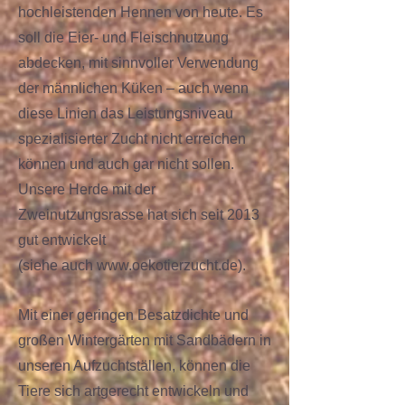
hochleistenden Hennen von heute. Es
soll die Eier- und Fleischnutzung
abdecken, mit sinnvoller Verwendung
der männlichen Küken – auch wenn
diese Linien das Leistungsniveau
spezialisierter Zucht nicht erreichen
können und auch gar nicht sollen.
Unsere Herde mit der
Zweinutzungsrasse hat sich seit 2013
gut entwickelt
(siehe auch www.oekotierzucht.de).
Mit einer geringen Besatzdichte und
großen Wintergärten mit Sandbädern in
unseren Aufzuchtställen, können die
Tiere sich artgerecht entwickeln und