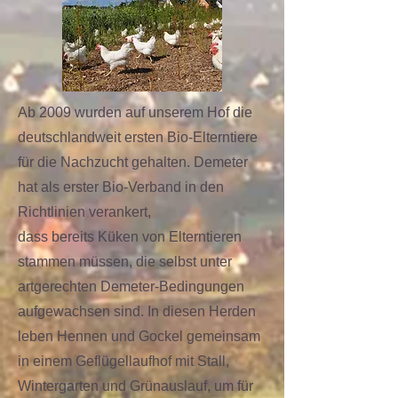
Ab 2009 wurden auf unserem Hof die
deutschlandweit ersten Bio-Elterntiere
für die Nachzucht gehalten. Demeter
hat als erster Bio-Verband in den
Richtlinien verankert,
dass bereits Küken von Elterntieren
stammen müssen, die selbst unter
artgerechten Demeter-Bedingungen
aufgewachsen sind. In diesen Herden
leben Hennen und Gockel gemeinsam
in einem Geflügellaufhof mit Stall,
Wintergarten und Grünauslauf, um für