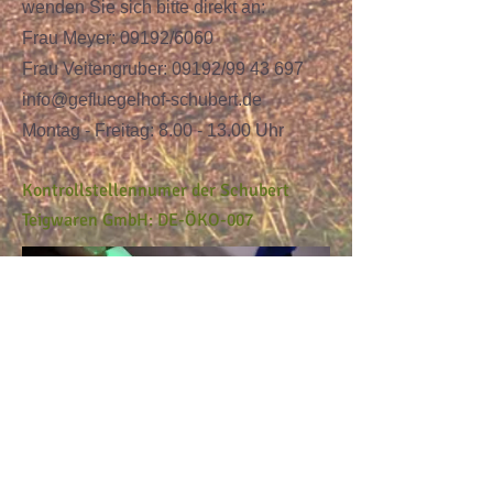
wenden Sie sich bitte direkt an:
Frau Meyer: 09192/6060
Frau Veitengruber: 09192/99 43 697
info@gefluegelhof-schubert.de
Montag - Freitag:
8.00 - 13.00
Uhr
Kontrollstellennumer der Schubert
Teigwaren GmbH: DE-ÖKO-007